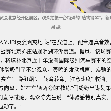
服贸会北京经开区展区，观众拍摄一台特殊的“植物钢琴”。新
易 摄
人YURI英姿飒爽地“站”在赛道上，配合逼真音效
界挑战赛北京亦庄站通明湖环湖赛道。据悉，该场赛
办，将填补北京近十年没有国际级别汽车赛事的
体验吸引了不少观众。轰鸣的发动机声、疾驰的“
赛车“一路狂飙”。“转弯转弯，注意速度”“收油
紧方向盘，站在车辆两旁的“教练”们纷纷出谋划
”们直呼过瘾。观众陈先生说：“体验感特别真实
拉动了。”