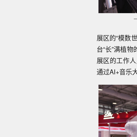
展区的“模数
台“长”满植
展区的工作人
通过AI+音