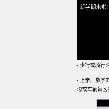
新学期来啦
·
步行或骑行
·
上学、放学
边或车辆盲区