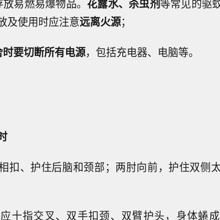
存放易燃易爆物品。
花露水、杀虫剂
等常见的驱
放及使用时应注意
远离火源
；
舍时要切断所有电源
，包括充电器、电脑等。
时
相扣、护住后脑和颈部；两肘向前，护住双侧
，应十指交叉、双手扣颈、双臂护头，身体蜷成