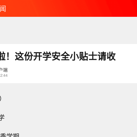
闻
啦！这份开学安全小贴士请收
户端
12:44
）
学
秋季学期