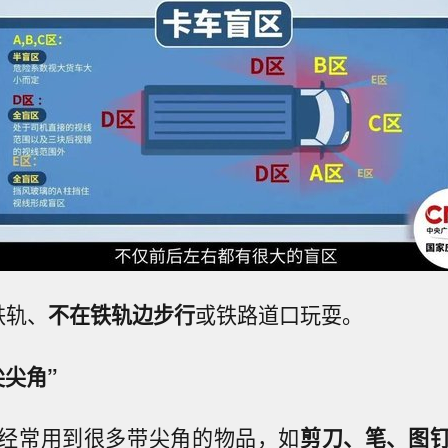
铁轨、
不在铁轨边步行
或铁路道口玩耍。
尖尖角”
经常用到很多带尖角的物品，如
剪刀、笔、图