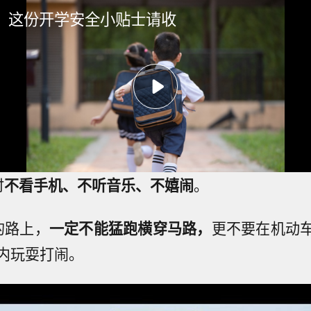
！这份开学安全小贴士请收
时
不看手机、不听音乐、不嬉闹
。
的路上，
一定不能猛跑横穿马路，
更不要在机动
内玩耍打闹。