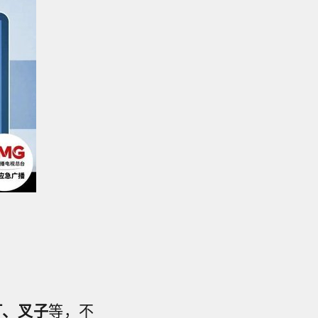
钉、叉子
等，不