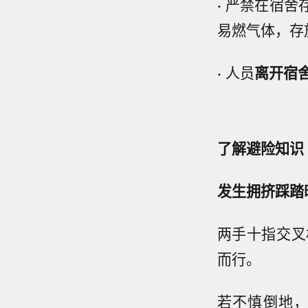
·
严禁在宿舍
易燃气体，存
·
人员
离开宿
了解避险知识
发生拥挤踩踏
两手十指交叉
而行。
若不慎倒地