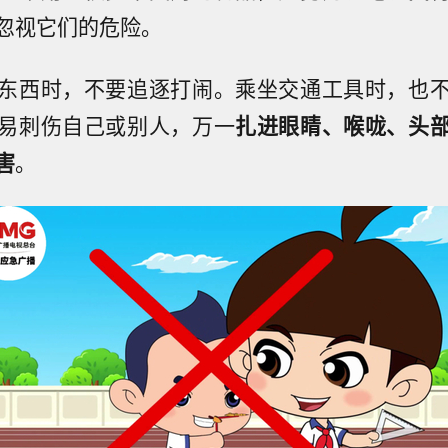
忽视它们的危险。
东西时，不要追逐打闹。乘坐交通工具时，也
易刺伤自己或别人，万一
扎进眼睛、喉咙、头
害
。