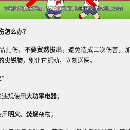
伤怎么办？
品扎伤，
不要贸然拔出
，避免造成二次伤害，
的尖锐物
，别让它摇动，立刻送医。
”
禁违规使用
大功率电器
；
使用
明火、焚烧
杂物；