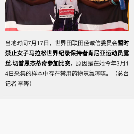
当地时间7月17日，世界田联田径诚信委员会
暂时
禁止女子马拉松世界纪录保持者肯尼亚运动员露
丝·切普恩杰蒂奇参加比赛
，原因是在她今年3月1
4日采集的样本中存在禁用药物氢氯噻嗪。（总台
记者 李晔）