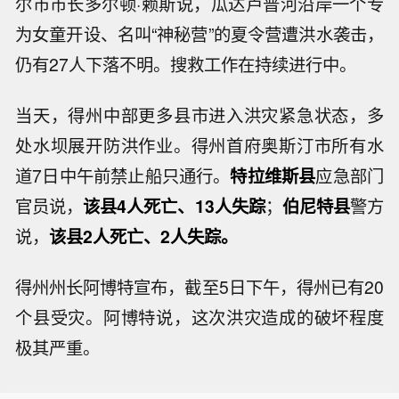
尔市市长多尔顿·赖斯说，瓜达卢普河沿岸一个专
为女童开设、名叫“神秘营”的夏令营遭洪水袭击，
仍有27人下落不明。搜救工作在持续进行中。
当天，得州中部更多县市进入洪灾紧急状态，多
处水坝展开防洪作业。得州首府奥斯汀市所有水
道7日中午前禁止船只通行。
特拉维斯县
应急部门
官员说，
该县4人死亡、13人失踪
；
伯尼特县
警方
说，
该县2人死亡、2人失踪。
得州州长阿博特宣布，截至5日下午，得州已有20
个县受灾。阿博特说，这次洪灾造成的破坏程度
极其严重。