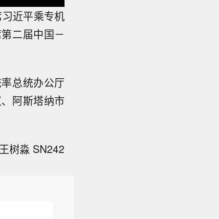
席习近平乘专机
席第二届中国－
统率总统办公厅
汉、阿斯塔纳市
树淼 SN242