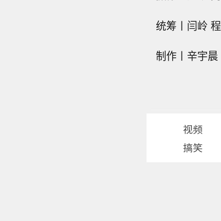
统筹丨闫岭 程
制作丨辛宇晨
视频
搞笑