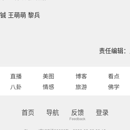
铖 王萌萌 黎兵
责任编辑：王
直播
美图
博客
看点
八卦
情感
旅游
佛学
首页
导航
反馈
登录