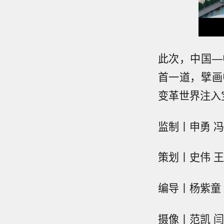
此次，中国—
首一道，擘画
变革世界注入
监制丨申勇 
策划丨史伟 
编导丨杨紫童
摄像丨范凯 闫