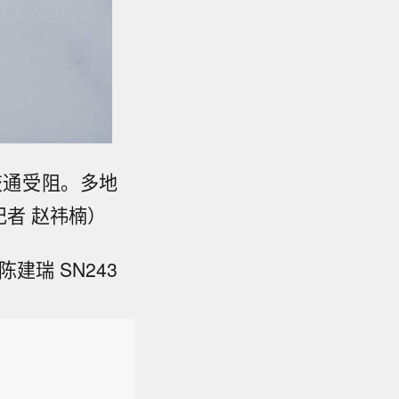
交通受阻。多地
记者 赵祎楠）
建瑞 SN243