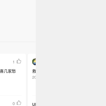
1
Sunset_Vibe
喜几家愁
救援队辛苦了，但愿后续措施跟上，别让
2025-06-11
上海
回复TA
undefined
0