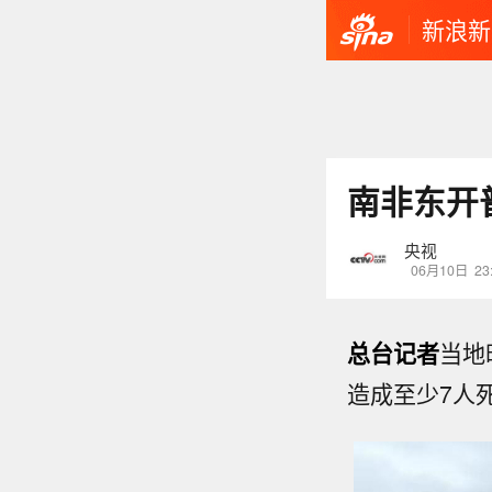
新浪新
南非东开
央视
06月10日
23
总台记者
当地
造成至少7人