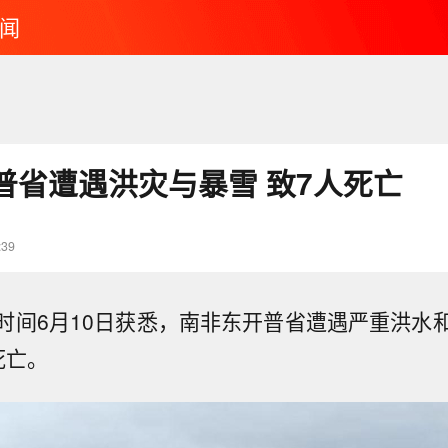
闻
普省遭遇洪灾与暴雪 致7人死亡
:39
时间6月10日获悉，南非东开普省遭遇严重洪水
死亡。