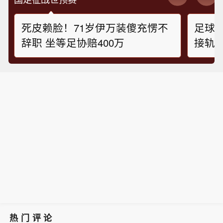
死皮赖脸！71岁伊万装傻充愣不
足球
辞职 坐等足协赔400万
接轨
热门评论