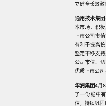
立健全长效激
通用技术集团
本市场，积极
上市公司市值
有利于提高投
坚定不移支持
公司市值、切
优质上市公司
华润集团
4月
了一份稳中
值，持续巩固