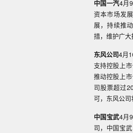
中国一汽
4月
资本市场发
展，持续推
措，维护广大
东风公司
4月
支持控股上市
推动控股上市
司股票超过2
可，东风公司
中国宝武
4月
司，中国宝武