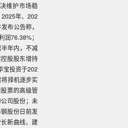
决维护市场稳
025年、202
件发布公告称，
润76.38%；
起半年内，不减
露控股股东增持
宝投资于202
后续将择机逐步实
司股票的高级管
的公司股份；未
马钢股份日前发
增长新曲线、建