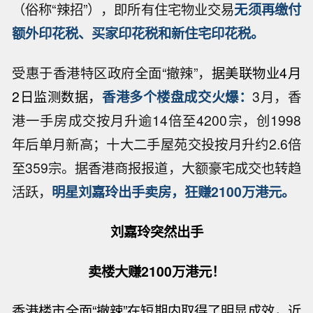
（俗称“辣招”），即所有住宅物业交易
无须再缴付
额外印花税、买家印花税和新住宅印花税。
受惠于香港特区政府全面“撤辣”，
据美联物业
4月
2日
监测数据，
香港多个楼盘成交火爆：
3月，香
港一手房成交按月升逾14倍至4200宗，创1998
年后单月新高；十大二手屋苑交投按月升约2.6倍
至359宗。据香港商报报道，大额豪宅成交也转趋
活跃，
明星刘嘉玲出手卖房，狂赚2100万港元。
刘嘉玲突然出手
卖楼大赚2100万港元！
香港楼市全面“撤辣”在短期内取得了明显成效，近