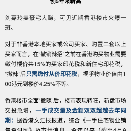
创5年来新高
刘嘉玲卖豪宅大赚，可见近期香港楼市火爆一
斑。
对于非香港本地买家或公司买家、购置二套以上
买家而言，在“撤销辣招”之前在香港购买物业需要
缴付楼价共15%的买家印花税和新住宅印花税，
“撤辣”后
只需缴付从价印花税
，视乎物业价值由1
00港元到楼价4.25%不等。
香港楼市全面“撤辣
”
后，楼市表现转旺，新盘市场
交投急增，
一手成交量及金额双双超越去年同
期：
据香港文汇报报道，
综合《一手住宅物业销
售资讯网》及市场消息，今年以来（截至4月9