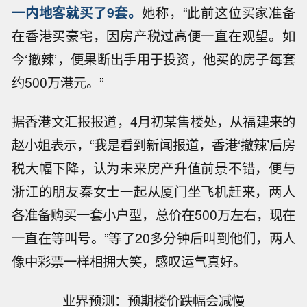
一内地客就买了9套。
她称，“此前这位买家准备
在香港买豪宅，因房产税过高便一直在观望。如
今‘撤辣’，便果断出手用于投资，他买的房子每套
约500万港元。
”
据香港文汇报报道，4月初某售楼处，从福建来的
赵小姐表示，“我是看到新闻报道，香港‘撤辣’后房
税大幅下降，认为未来房产升值前景不错，便与
浙江的朋友秦女士一起从厦门坐飞机赶来，两人
各准备购买一套小户型，总价在500万左右，现在
一直在等叫号。”等了20多分钟后叫到他们，两人
像中彩票一样相拥大笑，感叹运气真好。
业界预测：预期楼价跌幅会减慢