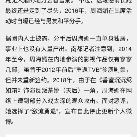
荒无人烟的地方去看雪景。”不过，这段感情长跑
最终还是走到了尽头，2016年，周海媚在出席活
动时自曝已经与男友和平分手。
据圈内人士披露，分手后周海媚一直单身独居，
事业上也没有大量产出。南都记者注意到，2014
年至今，周海媚在内地参演的影视作品仅有寥寥
几部，虽曾于2012年前后“重返TVB”参演剧集，
但并未重新签约。2018年，由于在《香蜜沉沉烬
如霜》饰演反叛荼姚（天后）一角，周海媚在网
络上遭到部分入戏太深的观众攻击。面对恶评，
她选择了“激流勇退”，宣布自此停止更新个人微
博。