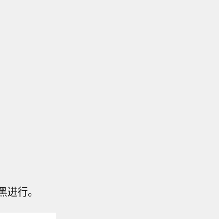
尼黑进行。