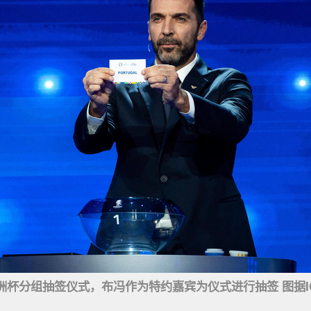
欧洲杯分组抽签仪式，布冯作为特约嘉宾为仪式进行抽签 图据IC 