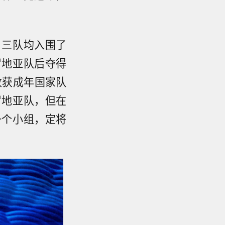
。三队均入围了
罗地亚队后夺得
收获成年国家队
罗地亚队，但在
一个小组，定将