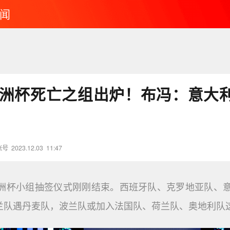
闻
年欧洲杯死亡之组出炉！布冯：意大
账号
2023.12.03
11:47
国欧洲杯小组抽签仪式刚刚结束。西班牙队、克罗地亚队、
兰队遇丹麦队，波兰队或加入法国队、荷兰队、奥地利队