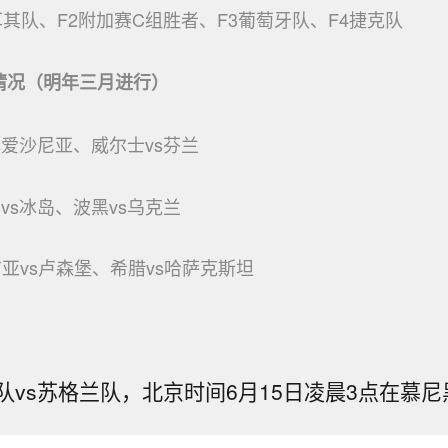
耳其队、F2附加赛C组胜者、F3葡萄牙队、F4捷克队
情况（明年三月进行）
s爱沙尼亚、威尔士vs芬兰
vs冰岛、波黑vs乌克兰
亚vs卢森堡、希腊vs哈萨克斯坦
队vs苏格兰队，北京时间6月15日凌晨3点在慕