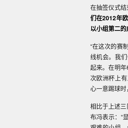
在抽签仪式结
们在2012
以小组第二的
“在这次的赛
线机会。我们
起来。在明年
次欧洲杯上有
心一意踢球时
相比于上述三
布冯表示：“
艰难的小组，