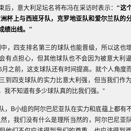
束后，意大利足坛名将布冯在采访时表示：
“这
年欧洲杯上与西班牙队，克罗地亚队和爱尔兰队的
成绩出线。”
制中，四支排名第三的球队也能晋级，所以这也
会有点担心，但其他球队也不会因为被意大利
6月之前，这支球队还有时间提高。就个人角度
三到四支球队的实力比意大利强，但当我们作
，我不知道有多少球队真的比我们强。”
队，B小组的阿尔巴尼亚队在实力和底蕴上都有
显然，我们没有什么是理所当然的，阿尔巴尼亚
但他们不仅应该得到我们的尊重，也应该得到