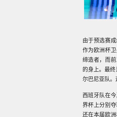
由于预选赛成
作为欧洲杯卫
缔造者，而前
的身上。最终
尔巴尼亚队。
西班牙队在今
界杯上分别夺
还在本届欧洲