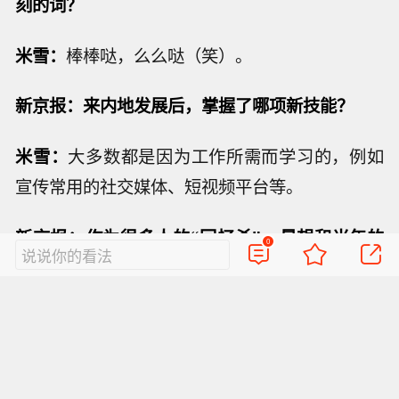
刻的词？
米雪：
棒棒哒，么么哒（笑）。
新京报：来内地发展后，掌握了哪项新技能？
米雪：
大多数都是因为工作所需而学习的，例如
宣传常用的社交媒体、短视频平台等。
新京报：作为很多人的“回忆杀”，最想和当年的
0
说说你的看法
剧迷说什么？
米雪：
谢谢那些年你们陪我一起走过的日子，大
家都要继续健康快乐下去，要继续看电视剧哦！
新京报：用一句话形容你现在的生活状态？