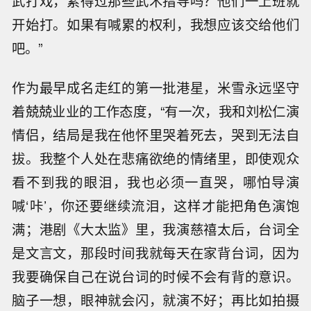
武打戏，累得过那些武术指导吗？他们一上班就
开始打。如果有喊累的权利，我想应该交给他们
吧。”
作为最早成名走红的第一批港星，米雪永远坚守
着兢兢业业的工作态度，“有一次，我和刘松仁演
情侣，结局是我在他怀里哭着死去，哭到无法自
拔。我整个人处在悲痛欲绝的情绪里，即使观众
看不到我的眼泪，我也必须一直哭，哪怕导演
喊‘咔’，你还要继续流泪，这样才能把角色演饱
满；港剧《大太监》里，我演慈禧太后，台词全
是文言文，那段时间我就每天在家背台词，因为
我要确保自己在说台词的时候不会有背的意识。
脑子一想，眼神就会闪，就演不好；再比如拍摄