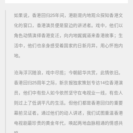
如果说，香港回归25年间，港剧是内地观众探知香港文
化的窗口，香港演员便是窗边的讲述者。戏中，他们以
角色动情演绎香港变迁，向内地娓娓道来香港故事；生
活中，他们也亲身感受着国家的日新月异，用心怀抱内
地。
沧海浮沉随浪，戏中尽揽；今朝韶华共赏，此情依旧。
香港回归25周年之际，新京报独家策划专访14位香港演
员，他们中有些人如今依然坚守在
电视业
一线，有些人
则过上了低调平凡的生活。但他们都是香港回归的重要
幕前见证者。通过他们的动人讲述，我们试图重温香港
电视剧最珍贵的黄金年代，唤起两地血脉相通的情感共
鸣。