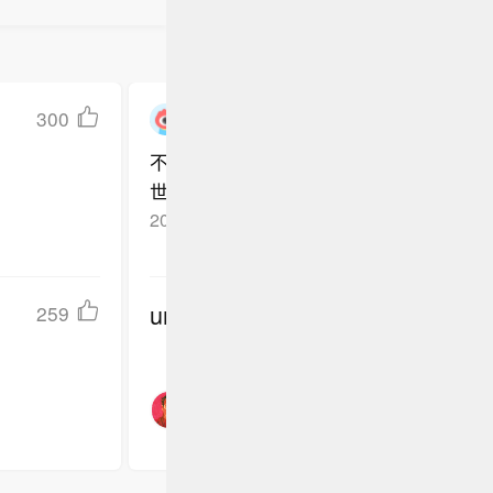
300
一半黑一半白_99773
不管这些跳梁小丑怎么污蔑抹黑，中国都
世界需要一个真相
越来越多的证据表
2020-10-24
浙江杭州
回复TA
发现最早、措施最得力、应对最恰当、对
在流感中浑浑噩噩，并且有意无意掩盖事
谨得多！中国是功勋卓著的吹哨人！
私灯塔底下照不到的污水中，埋藏着天大
undefined
259