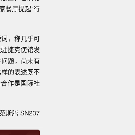
家餐厅提起“行
厥词，称几乎可
驻驻捷克使馆发
学问题，尚未有
这样的表述既不
结合作是国际社
斯腾 SN237