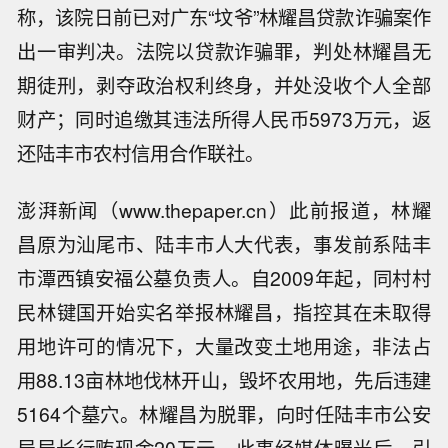
称，该院日前已对广东“坟爷”林耀昌贷款诈骗案作
出一审判决。法院以贷款诈骗罪，判处林耀昌无
期徒刑，剥夺政治权利终身，并处没收个人全部
财产；同时追缴其违法所得人民币5973万元，返
还陆丰市农村信用合作联社。
澎湃新闻（www.thepaper.cn）此前报道，林耀
昌原为汕尾市、陆丰市人大代表，事发前系陆丰
市潭西镇安福公墓负责人。自2009年起，同村村
民林键国开始实名举报林耀昌，指控其在未取得
用地许可的情况下，大量改变土地用途，非法占
用88.13亩林地伐林开山，毁坏农用地，先后违建
5164个墓穴。林耀昌为脱罪，向时任陆丰市公安