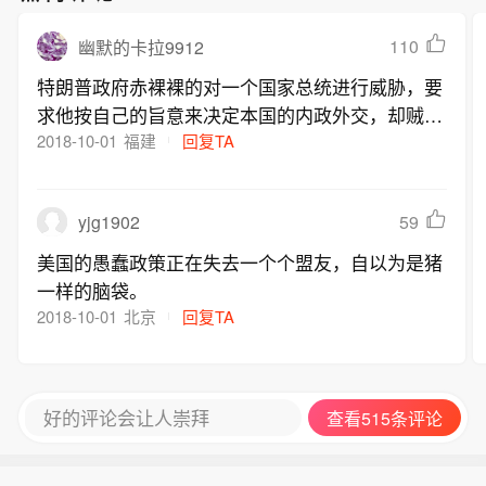
110
幽默的卡拉9912
特朗普政府赤裸裸的对一个国家总统进行威胁，要
求他按自己的旨意来决定本国的内政外交，却贼喊
做贼的说中国干涉别国的内政？！美国的无耻已经
2018-10-01
福建
回复TA
超越了想象！
yjg1902
59
美国的愚蠢政策正在失去一个个盟友，自以为是猪
一样的脑袋。
2018-10-01
北京
回复TA
好的评论会让人崇拜
查看515条评论