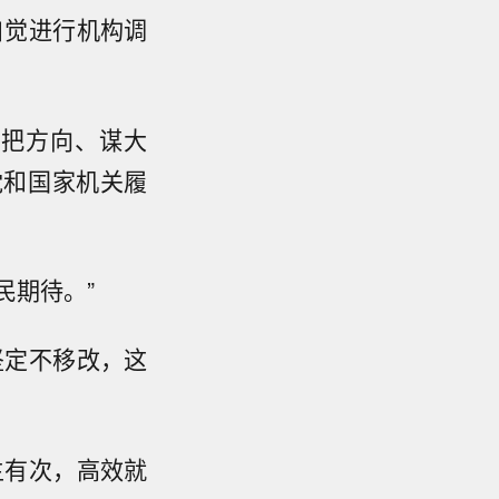
自觉进行机构调
党把方向、谋大
党和国家机关履
民期待。”
坚定不移改，这
主有次，高效就