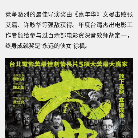
竞争激烈的最佳导演奖由《嘉年华》文晏击败张
艾嘉、许鞍华等强敌获得。年度台湾杰出电影工
作者颁给参与过百余部电影资深音效师胡定一，
终身成就奖是“永远的侠女”徐枫。